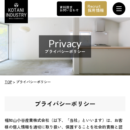
Recruit
資料請求
採用情報
お問い合わせ
ホーム
Privacy
イベント情報
プライバシーポリシー
施工事例
福知山小谷産業の家づくり
カネカのお家 ソーラーサーキット
TOP
>
プライバシーポリシー
モデルハウス
プライバシーポリシー
お知らせ
会社案内
福知山小谷産業株式会社（以下、「当社」といいます）は、お客
様の個人情報を適切に取り扱い、保護することを社会的責務と認
お問い合わせ・資料請求