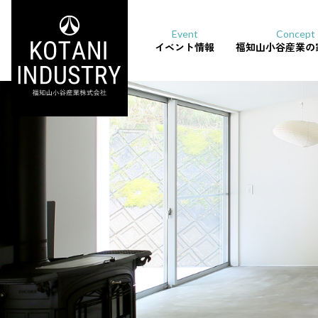
Event
Concept
イベント情報
福知山小谷産業の
ホーム
イベント情報
施工事例
福知山小谷産業の家づく
カネカのお家 ソーラー
モデルハウス