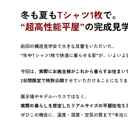
冬も夏も
T
シャツ
1
枚
で。
“
超高性能平屋
”
の完成見
前回の構造見学会で大きな反響をいただいた、
“
年中
T
シャツ
1
枚で快適に暮らせる家
”
が、いよいよ
今回は、
実際にお施主様がこれから暮らすお住まい
2
日間限定で特別公開
させていただけることになりま
展示場やモデルハウスではなく、
実際の暮らしを想定したリアルサイズの平屋住宅
を
ぜひこの機会に、温度・湿度・空気の質まで
“
本当に