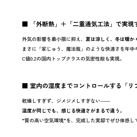
■
「外断熱」＋「二重通気工法」で実現
外気の影響を最小限に抑え、
夏は涼しく、冬は暖か
まさに「家じゅう、魔法瓶」のような快適さを年中
C
値
0.2
の国内トップクラスの気密性能も実現。
■
室内の湿度までコントロールする「リ
乾燥しすぎず、ジメジメしすぎない――
温度が同じでも、感じる快適さがまるで違う。
“
質の高い空気環境
”
を、完成した実邸でぜひ体感し