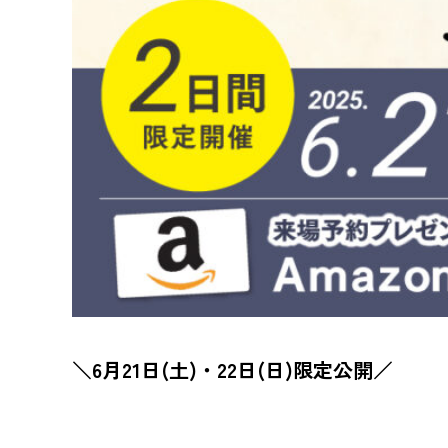
＼
6
月
21
日
(
土
)
・
22
日
(日
)
限定公開／